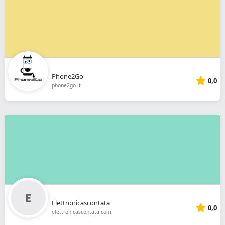
Phone2Go
0,0
phone2go.it
Elettronicascontata
0,0
elettronicascontata.com