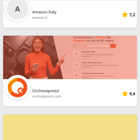
Amazon Italy
7,2
amazon.it
Occhioaiprezzi
9,4
occhioaiprezzi.com