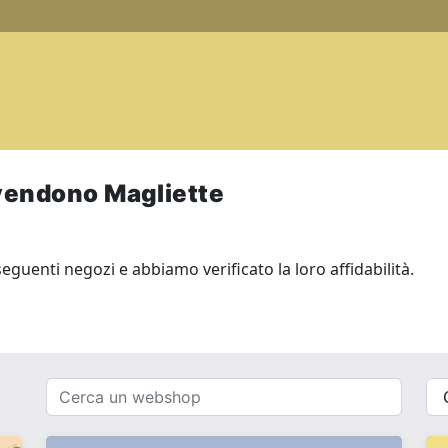
endono Magliette
guenti negozi e abbiamo verificato la loro affidabilità.
Cerca
{{
un
__(
webshop
}}