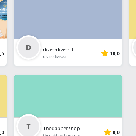
divisedivise.it
,5
10,0
divisedivise.it
Thegabbershop
,0
0,0
thegabbershop.com