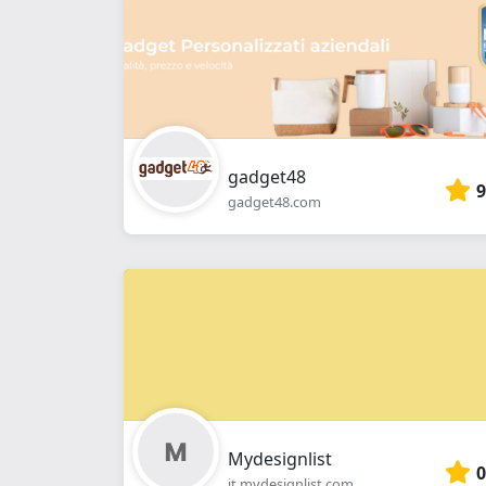
gadget48
9
gadget48.com
Mydesignlist
0
it.mydesignlist.com