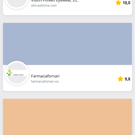
10,0
otticaottima.com
Farmaciafornari
9,8
farmaciafornari.eu