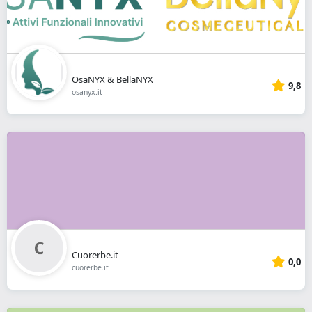
OsaNYX & BellaNYX
9,8
osanyx.it
Cuorerbe.it
0,0
cuorerbe.it