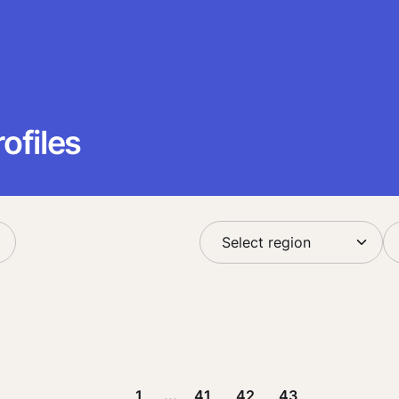
ofiles
1
...
41
42
43