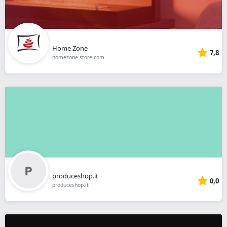
Home Zone
7,8
homezone-store.com
produceshop.it
0,0
produceshop.it