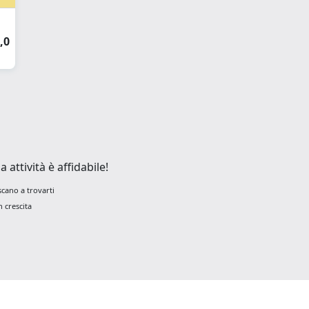
,0
attività è affidabile!
scano a trovarti
 crescita