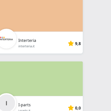
Interteria
9,8
interteria.it
I-parts
0,0
i-parts.it