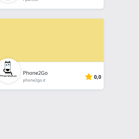
Phone2Go
0,0
phone2go.it