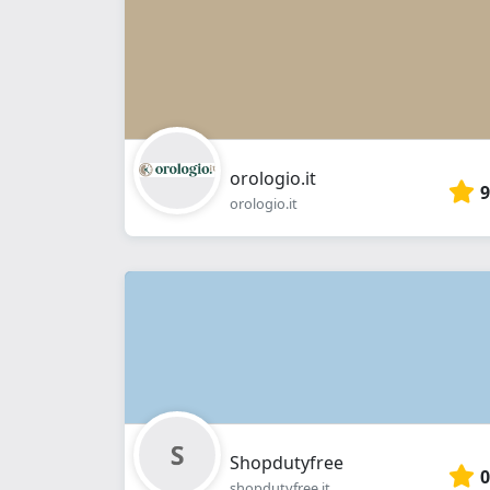
orologio.it
9
orologio.it
Shopdutyfree
0
shopdutyfree.it