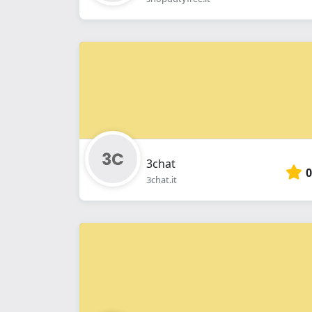
3chat
0
3chat.it