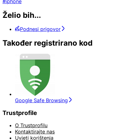
#iphone
Želio bih...
Podnesi prigovor
Također registrirano kod
Google Safe Browsing
Trustprofile
O Trustprofilu
Kontaktirajte nas
Uvjeti korištenja