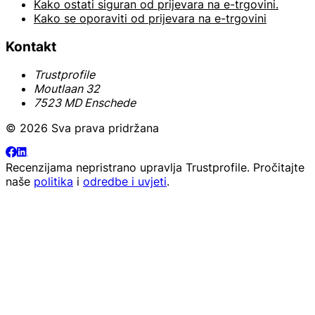
Kako ostati siguran od prijevara na e-trgovini.
Kako se oporaviti od prijevara na e-trgovini
Kontakt
Trustprofile
Moutlaan 32
7523 MD Enschede
© 2026 Sva prava pridržana
Recenzijama nepristrano upravlja
Trustprofile
. Pročitajte
naše
politika
i
odredbe i uvjeti
.