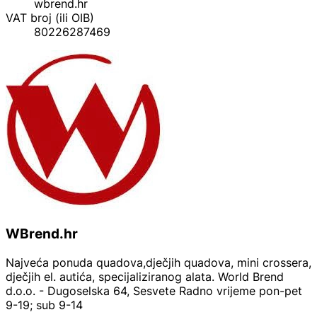
wbrend.hr
VAT broj (ili OIB)
80226287469
WBrend.hr
Najveća ponuda quadova,dječjih quadova, mini crossera,
dječjih el. autića, specijaliziranog alata. World Brend
d.o.o. - Dugoselska 64, Sesvete Radno vrijeme pon-pet
9-19; sub 9-14