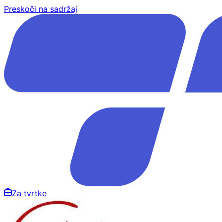
Preskoči na sadržaj
Za tvrtke