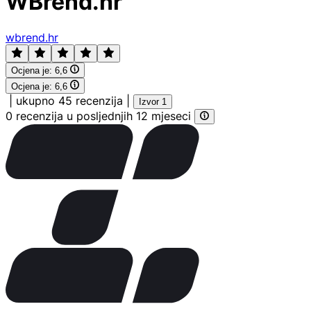
WBrend.hr
wbrend.hr
Ocjena je:
6,6
Ocjena je:
6,6
|
ukupno 45 recenzija
|
Izvor 1
0 recenzija u posljednjih 12 mjeseci