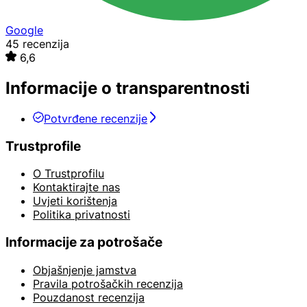
Google
45 recenzija
6,6
Informacije o transparentnosti
Potvrđene recenzije
Trustprofile
O Trustprofilu
Kontaktirajte nas
Uvjeti korištenja
Politika privatnosti
Informacije za potrošače
Objašnjenje jamstva
Pravila potrošačkih recenzija
Pouzdanost recenzija