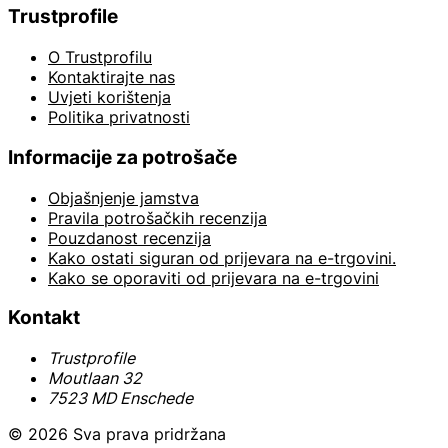
Trustprofile
O Trustprofilu
Kontaktirajte nas
Uvjeti korištenja
Politika privatnosti
Informacije za potrošače
Objašnjenje jamstva
Pravila potrošačkih recenzija
Pouzdanost recenzija
Kako ostati siguran od prijevara na e-trgovini.
Kako se oporaviti od prijevara na e-trgovini
Kontakt
Trustprofile
Moutlaan 32
7523 MD Enschede
© 2026 Sva prava pridržana