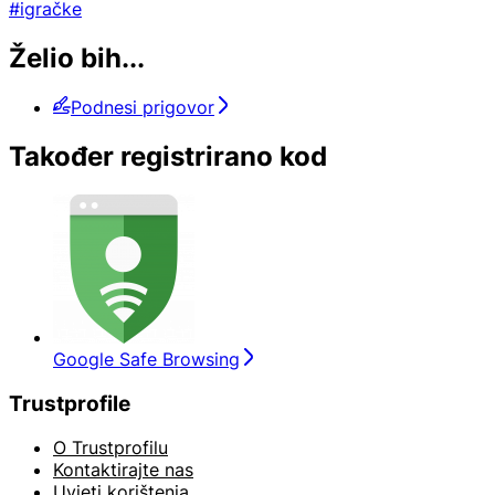
#igračke
Želio bih...
Podnesi prigovor
Također registrirano kod
Google Safe Browsing
Trustprofile
O Trustprofilu
Kontaktirajte nas
Uvjeti korištenja