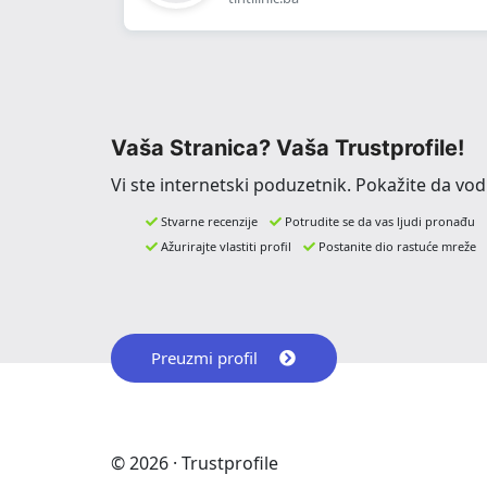
Vaša Stranica? Vaša Trustprofile!
Vi ste internetski poduzetnik. Pokažite da vo
Stvarne recenzije
Potrudite se da vas ljudi pronađu
Ažurirajte vlastiti profil
Postanite dio rastuće mreže
Preuzmi profil
© 2026 · Trustprofile