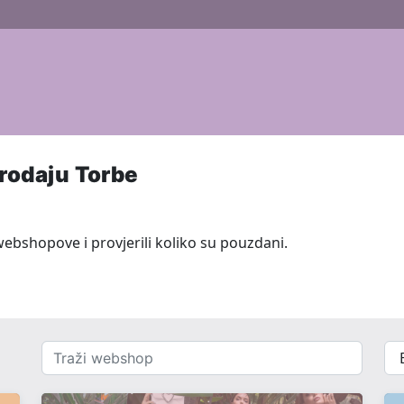
rodaju Torbe
webshopove i provjerili koliko su pouzdani.
Traži
{{
webshop
__(
}}