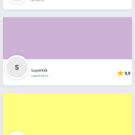
Superklik
0,0
superklik.hr