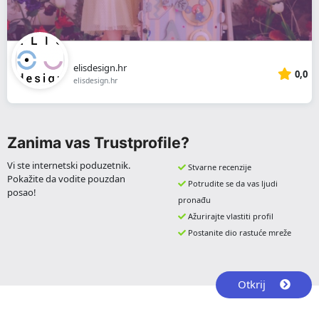
elisdesign.hr
0,0
elisdesign.hr
Zanima vas Trustprofile?
Vi ste internetski poduzetnik.
Stvarne recenzije
Pokažite da vodite pouzdan
Potrudite se da vas ljudi
posao!
pronađu
Ažurirajte vlastiti profil
Postanite dio rastuće mreže
Otkrij