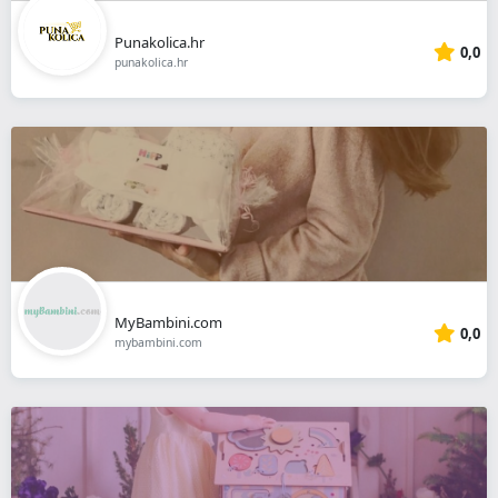
Punakolica.hr
0,0
punakolica.hr
MyBambini.com
0,0
mybambini.com