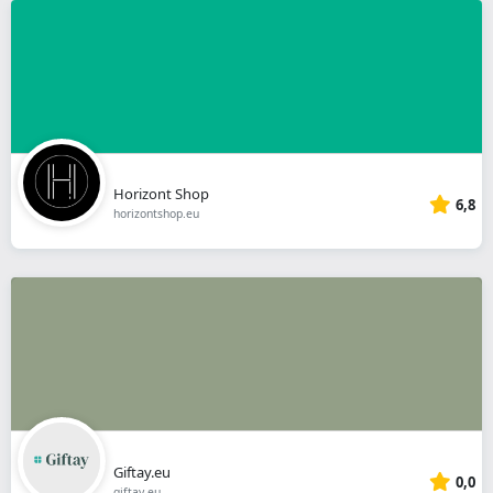
Horizont Shop
6,8
horizontshop.eu
Giftay.eu
0,0
giftay.eu