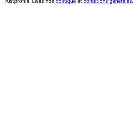
Trustprofile
. Lisez nos
politique
et
conditions générales
.