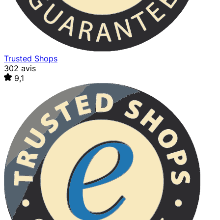
Trusted Shops
302 avis
9,1