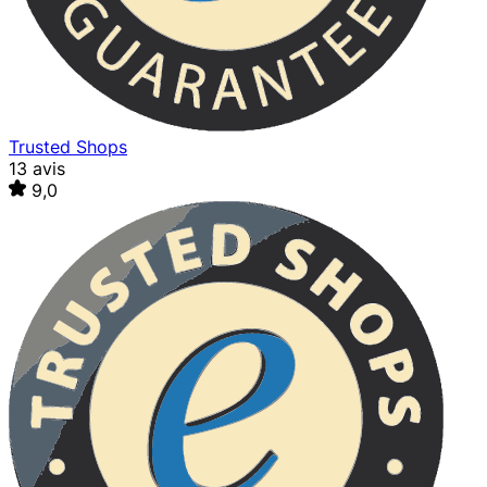
Trusted Shops
13 avis
9,0