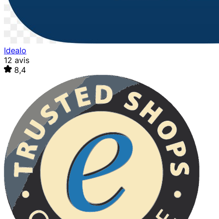
Idealo
12 avis
8,4