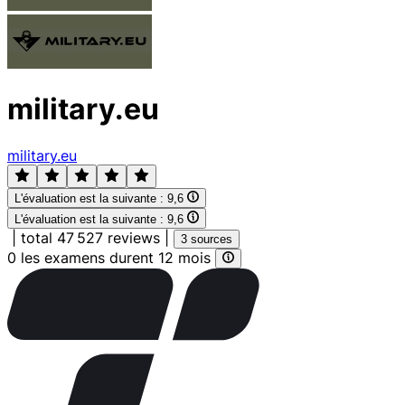
military.eu
military.eu
L'évaluation est la suivante :
9,6
L'évaluation est la suivante :
9,6
|
total 47 527 reviews
|
3 sources
0 les examens durent 12 mois