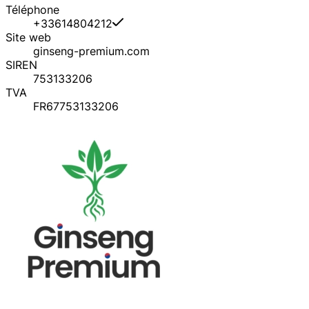
Téléphone
+33614804212
Site web
ginseng-premium.com
SIREN
753133206
TVA
FR67753133206