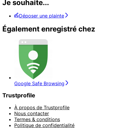
Je souhaite...
Déposer une plainte
Également enregistré chez
Google Safe Browsing
Trustprofile
À propos de Trustprofile
Nous contacter
Termes & conditions
Politique de confidentialité