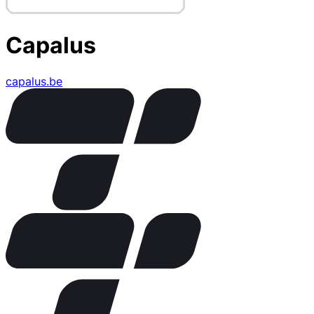
Capalus
capalus.be