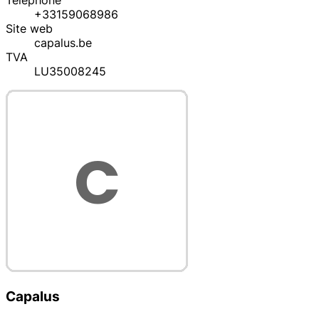
Téléphone
+33159068986
Site web
capalus.be
TVA
LU35008245
Capalus