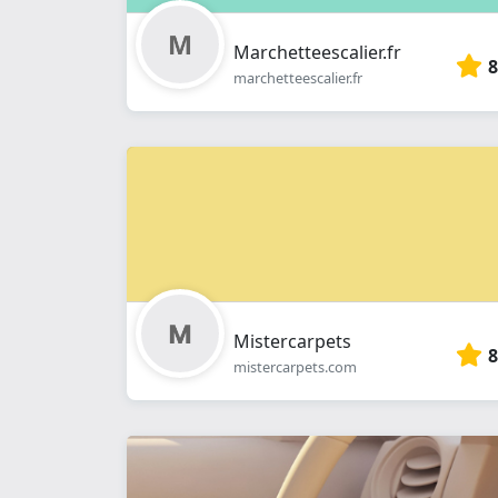
Marchetteescalier.fr
8
marchetteescalier.fr
Mistercarpets
8
mistercarpets.com