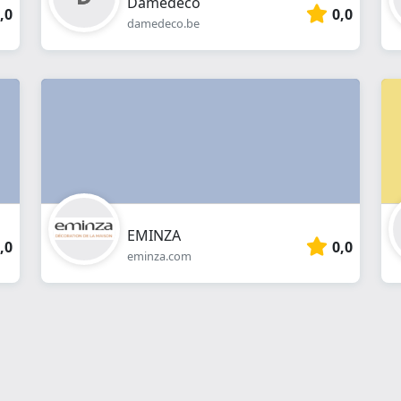
Damedeco
,0
0,0
damedeco.be
EMINZA
,0
0,0
eminza.com