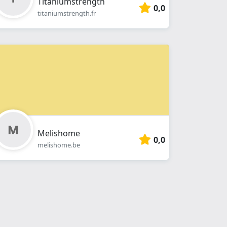
Titaniumstrength
0,0
titaniumstrength.fr
Melishome
0,0
melishome.be