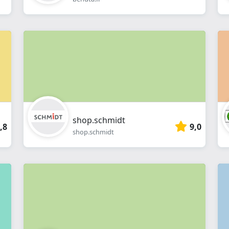
shop.schmidt
,8
9,0
shop.schmidt