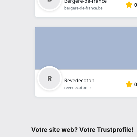
Bergere-de-france
0
bergere-de-france.be
Revedecoton
0
revedecoton.fr
Votre site web? Votre Trustprofile!