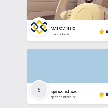
MATSCARLUX
0
matscarlux.fr
Spiridonstudio
0
spiridonstudio.be