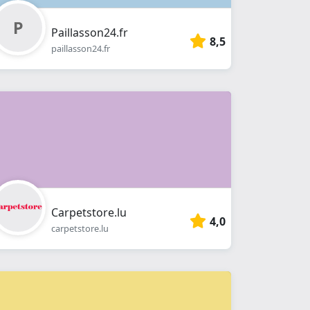
Paillasson24.fr
8,5
paillasson24.fr
Carpetstore.lu
4,0
carpetstore.lu