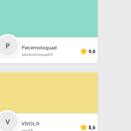
Piecemotoquad
9,0
piecemotoquad.fr
VIVOL.fr
8,6
vivol.fr