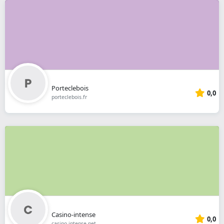
Porteclebois
0,0
porteclebois.fr
Casino-intense
0,0
casino-intense.net