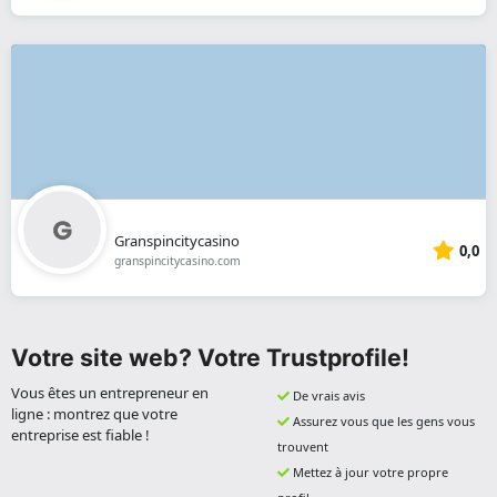
Granspincitycasino
0,0
granspincitycasino.com
Votre site web? Votre Trustprofile!
Vous êtes un entrepreneur en
De vrais avis
ligne : montrez que votre
Assurez vous que les gens vous
entreprise est fiable !
trouvent
Mettez à jour votre propre