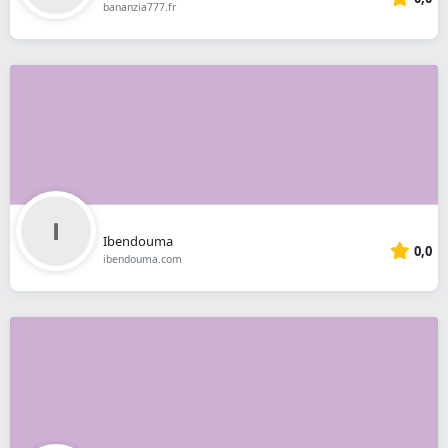
bananzia777.fr
Ibendouma
0,0
ibendouma.com