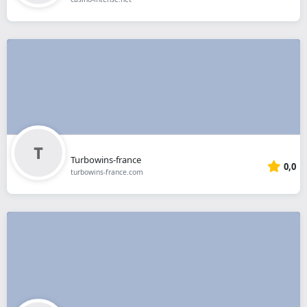
Turbowins-france
0,0
turbowins-france.com