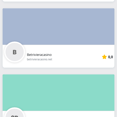
Betrivieracasino
0,0
betrivieracasino.net