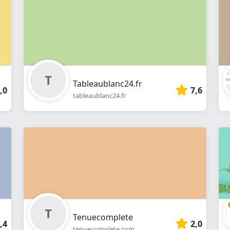
en
ligne
Tableaublanc24.fr
,0
7,6
tableaublanc24.fr
Tenuecomplete
,4
2,0
tenuecomplete.com