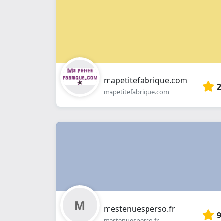
mapetitefabrique.com
2
mapetitefabrique.com
mestenuesperso.fr
9
mestenuesperso.fr