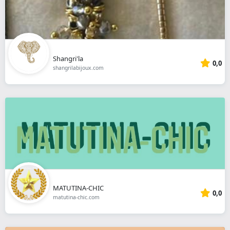
Shangri'la
0,0
shangrilabijoux.com
MATUTINA-CHIC
0,0
matutina-chic.com