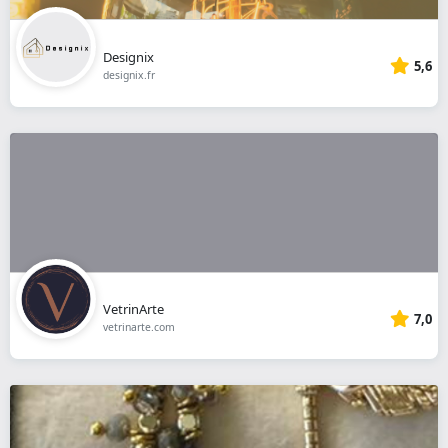
Designix
5,6
designix.fr
VetrinArte
7,0
vetrinarte.com