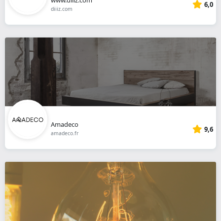
6,0
diiiz.com
Amadeco
9,6
amadeco.fr