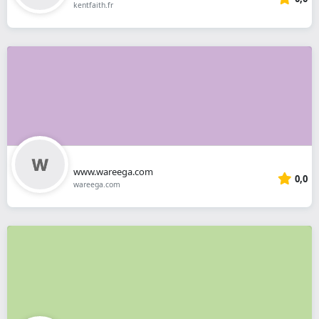
kentfaith.fr
www.wareega.com
0,0
wareega.com