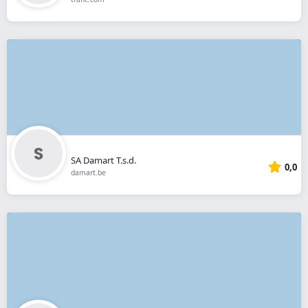
SA Damart T.s.d.
0,0
damart.be