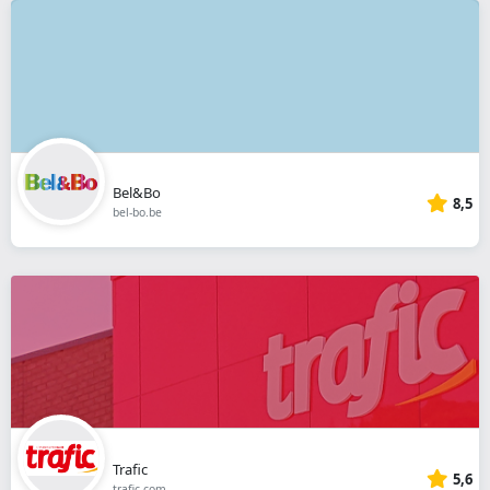
Bel&Bo
8,5
bel-bo.be
Trafic
5,6
trafic.com