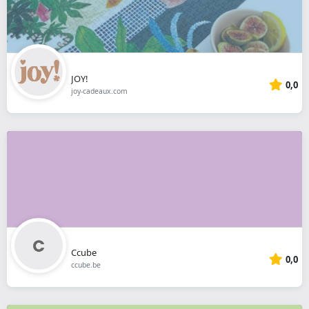
JOY!
0,0
joy-cadeaux.com
Ccube
0,0
ccube.be