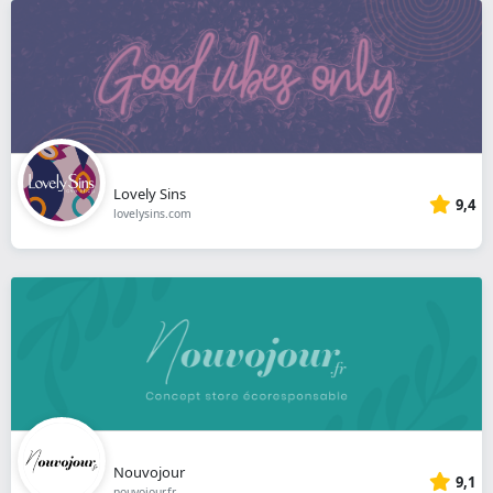
Lovely Sins
9,4
lovelysins.com
Nouvojour
9,1
nouvojour.fr