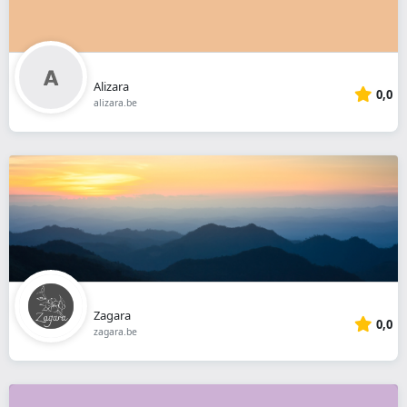
Alizara
0,0
alizara.be
Zagara
0,0
zagara.be