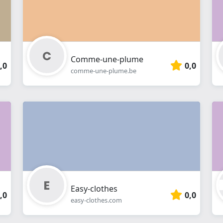
Comme-une-plume
,0
0,0
comme-une-plume.be
Easy-clothes
,0
0,0
easy-clothes.com