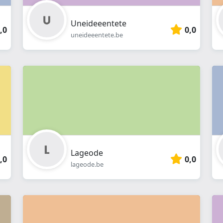
Uneideeentete
,0
0,0
uneideeentete.be
Lageode
,0
0,0
lageode.be