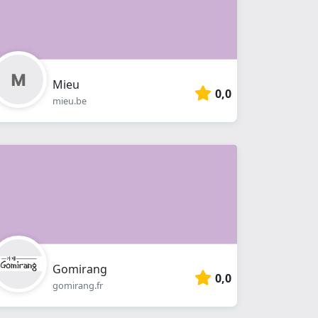
Mieu
0,0
mieu.be
Gomirang
0,0
gomirang.fr