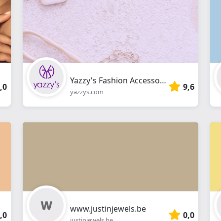
en
ligne
Yazzy's Fashion Accessories
,0
9,6
yazzys.com
www.justinjewels.be
,0
0,0
justinjewels.be