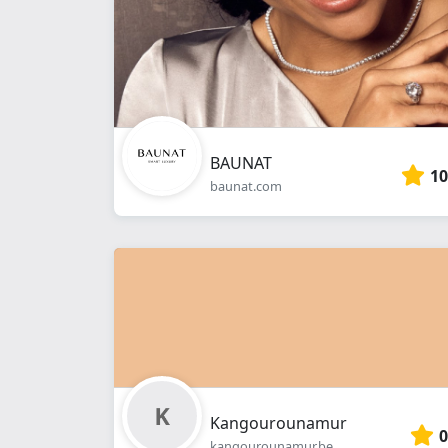
BAUNAT
10
baunat.com
Kangourounamur
0
kangourounamur.be