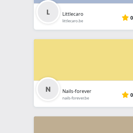
Littlecaro
0
littlecaro.be
Nails-forever
0
nails-forever.be