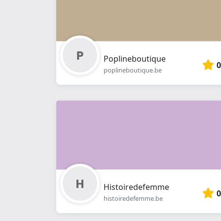
Poplineboutique
0
poplineboutique.be
Histoiredefemme
0
histoiredefemme.be