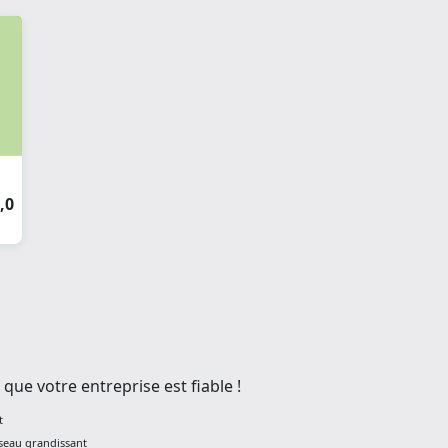
,0
que votre entreprise est fiable !
t
éseau grandissant