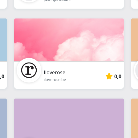
Iloverose
,0
0,0
iloverose.be