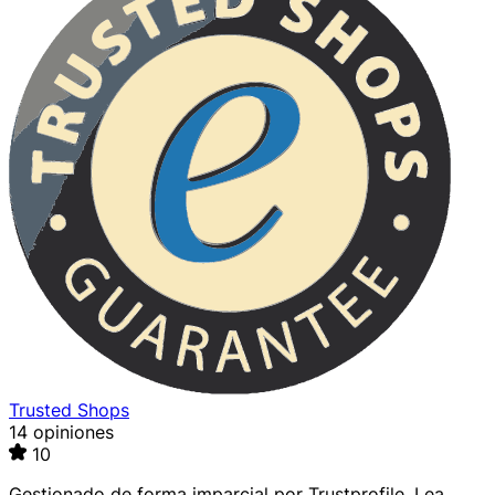
Trusted Shops
14 opiniones
10
Gestionado de forma imparcial por
Trustprofile
. Lea