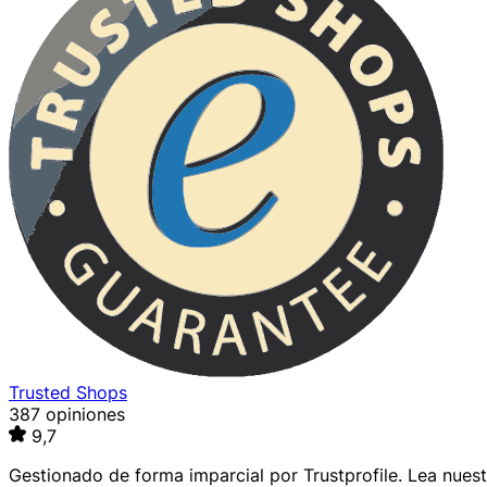
Trusted Shops
387 opiniones
9,7
Gestionado de forma imparcial por
Trustprofile
. Lea nues