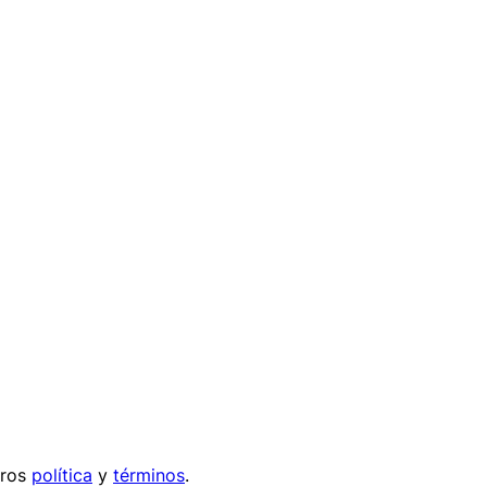
tros
política
y
términos
.