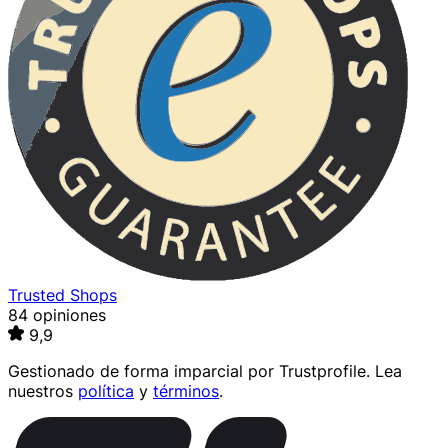
Trusted Shops
84 opiniones
9,9
Gestionado de forma imparcial por
Trustprofile
. Lea
nuestros
política
y
términos
.