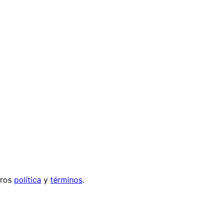
tros
política
y
términos
.