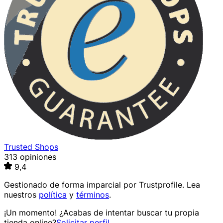
Trusted Shops
313 opiniones
9,4
Gestionado de forma imparcial por
Trustprofile
. Lea
nuestros
política
y
términos
.
¡Un momento! ¿Acabas de intentar buscar tu propia
tienda online?
Solicitar perfil