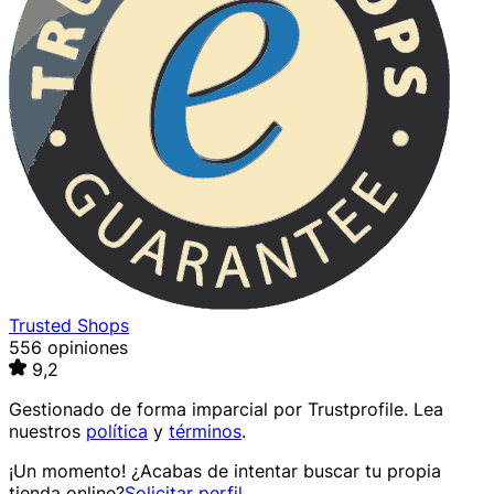
Trusted Shops
556 opiniones
9,2
Gestionado de forma imparcial por
Trustprofile
. Lea
nuestros
política
y
términos
.
¡Un momento! ¿Acabas de intentar buscar tu propia
tienda online?
Solicitar perfil