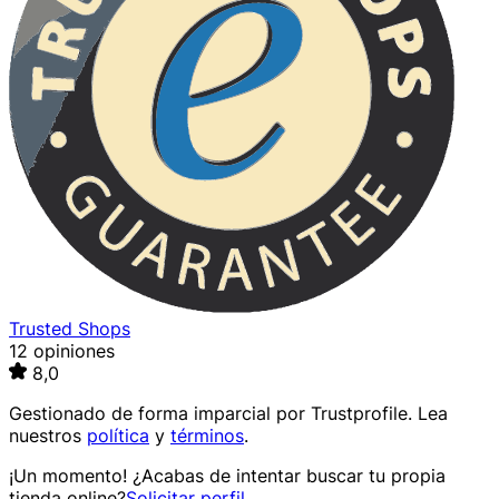
Trusted Shops
12 opiniones
8,0
Gestionado de forma imparcial por
Trustprofile
. Lea
nuestros
política
y
términos
.
¡Un momento! ¿Acabas de intentar buscar tu propia
tienda online?
Solicitar perfil