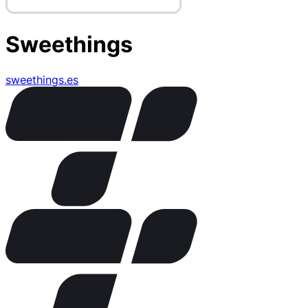
Sweethings
sweethings.es