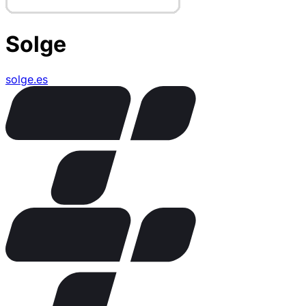
Solge
solge.es