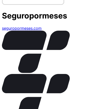
Seguropormeses
seguropormeses.com