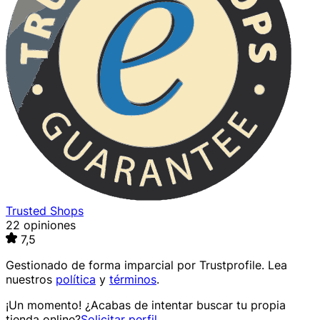
Trusted Shops
22 opiniones
7,5
Gestionado de forma imparcial por
Trustprofile
. Lea
nuestros
política
y
términos
.
¡Un momento! ¿Acabas de intentar buscar tu propia
tienda online?
Solicitar perfil