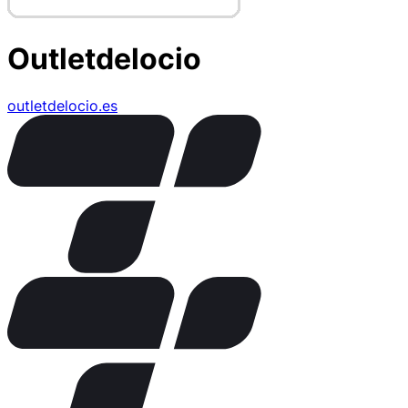
Outletdelocio
outletdelocio.es