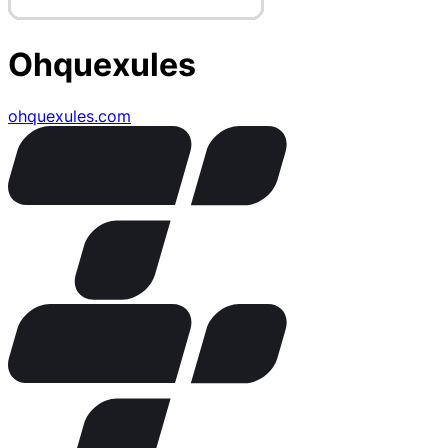
Ohquexules
ohquexules.com