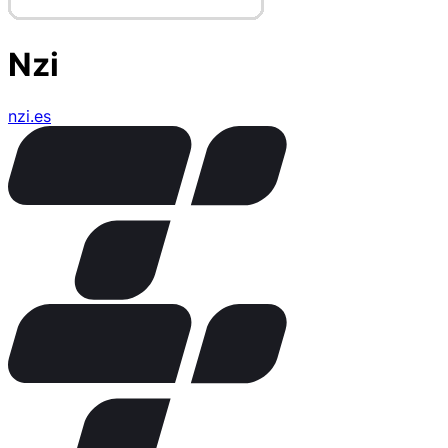
Nzi
nzi.es