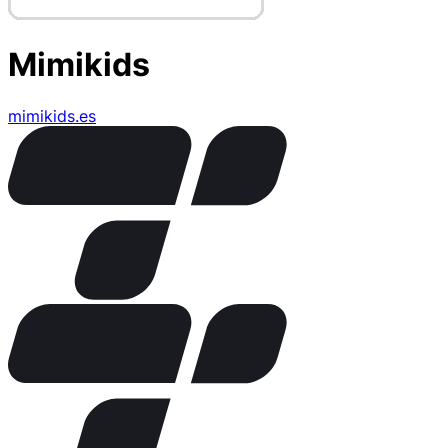
Mimikids
mimikids.es