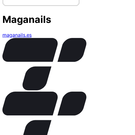
Maganails
maganails.es