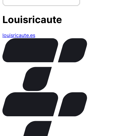
Louisricaute
louisricaute.es