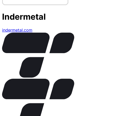
Indermetal
indermetal.com