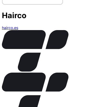
Hairco
hairco.es