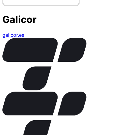
Galicor
galicor.es