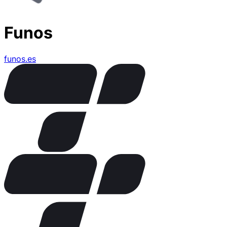
Funos
funos.es