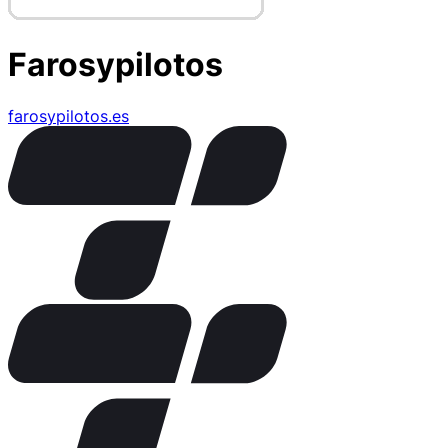
Farosypilotos
farosypilotos.es