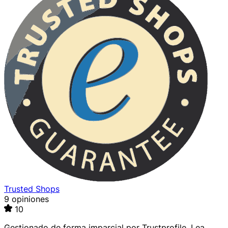
Trusted Shops
9 opiniones
10
Gestionado de forma imparcial por
Trustprofile
. Lea